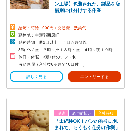
ン工場】包装された、製品を店
舗別に仕分けする作業
給与：時給1,000円＋交通費＋残業代
勤務地：中頭郡西原町
勤務時間：週5日以上 、 1日５時間以上
3勤1休 / 昼１３時～夕１８時・昼１４時～夜１９時
休日・休暇：3勤1休のシフト制
有給休暇（入社後6ヶ月で10日付与）
詳しく見る
エントリーする
派遣
給与前払い
入社特典
「未経験OK！パンの香りに包
まれて、もくもく仕分け作業」