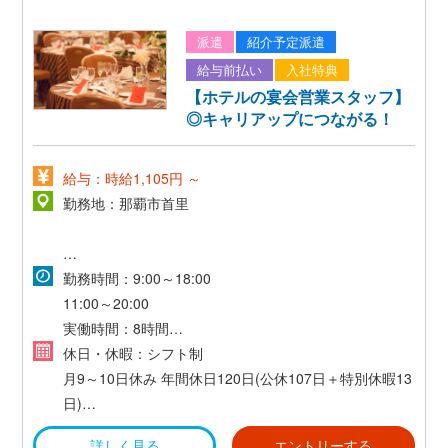
・育児時短勤務
派遣
紹介予定派遣
・子の看護休暇
給与前払い
入社特典
・傷病休暇
【ホテルの宴会営業スタッフ】
・介護休暇 等
◎キャリアップにつながる！
給与：時給1,105円 ～
勤務地：那覇市首里
【業務の変更範囲】
勤務時間：9:00～18:00
あり
11:00～20:00
実働時間：8時間
【勤務地の変更範囲】
休憩時間：1時間
休日・休暇：シフト制
なし
月9～10日休み
年間休日120日(公休107日＋特別休暇13
日)
年次有給休暇((法定通り付与)
詳しく見る
エントリーする