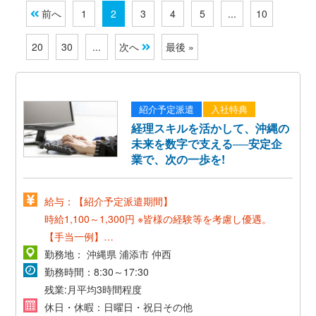
前へ
1
2
3
4
5
...
10
20
30
...
次へ
最後 »
紹介予定派遣
入社特典
経理スキルを活かして、沖縄の
未来を数字で支える──安定企
業で、次の一歩を!
給与：【紹介予定派遣期間】
時給1,100～1,300円
※皆様の経験等を考慮し優遇。
【手当一例】
・残業手当
勤務地： 沖縄県 浦添市 仲西
【正社員登用後】
勤務時間：8:30～17:30
・最短3か月で正社員☆正社員雇用前提の紹介予定派遣
残業:月平均3時間程度
です。
休日・休暇：日曜日・祝日その他