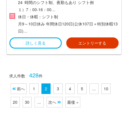
【勤務地の変更範囲】
24 時間のシフト制、夜勤もあり
シフト例
あり
１）7：00-16：00
※国内他プロパティに異動する可能性あり
２）15：00-24：00
休日・休暇：シフト制
３）23：30-8：30
月9～10日休み
年間休日120日(公休107日＋特別休暇13
受動喫煙：対策済み（屋内禁煙）
日)
年次有給休暇((法定通り付与)
詳しく見る
エントリーする
各種特別休暇
・慶弔休暇
・産前産後休暇
・育児休暇
・育児時短勤務
428
求人件数
件
・子の看護休暇
・傷病休暇
前へ
1
2
3
4
5
...
10
・介護休暇 等
20
30
...
次へ
最後 »