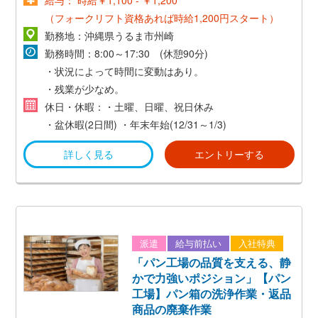
給与： 時給￥1,100 - ￥1,200
（フォークリフト資格あれば時給1,200円スタート）
勤務地：沖縄県うるま市州崎
勤務時間：8:00～17:30 (休憩90分)
・状況によって時間に変動はあり。
・残業が少なめ。
休日・休暇：・土曜、日曜、祝日休み
・盆休暇(2日間)
・年末年始(12/31～1/3)
詳しく見る
エントリーする
派遣
給与前払い
入社特典
「パン工場の品質を支える、静
かで力強いポジション」【パン
工場】パン箱の洗浄作業・返品
商品の廃棄作業