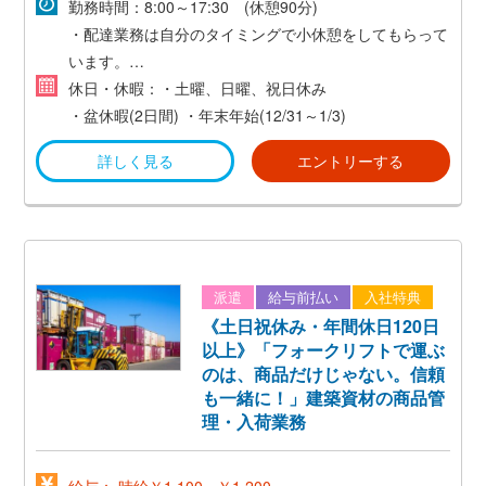
勤務時間：8:00～17:30 (休憩90分)
・配達業務は自分のタイミングで小休憩をしてもらって
います。
・残業が少なめ。
休日・休暇：・土曜、日曜、祝日休み
・盆休暇(2日間)
・年末年始(12/31～1/3)
詳しく見る
エントリーする
派遣
給与前払い
入社特典
《土日祝休み・年間休日120日
以上》「フォークリフトで運ぶ
のは、商品だけじゃない。信頼
も一緒に！」建築資材の商品管
理・入荷業務