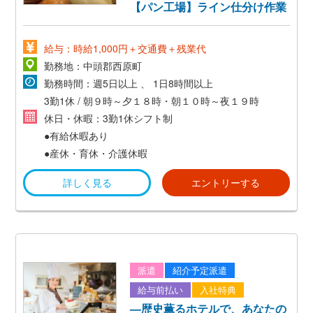
【パン工場】ライン仕分け作業
給与：時給1,000円＋交通費＋残業代
勤務地：中頭郡西原町
勤務時間：週5日以上 、 1日8時間以上
3勤1休 / 朝９時～夕１８時・朝１０時～夜１９時
休日・休暇：3勤1休シフト制
●有給休暇あり
●産休・育休・介護休暇
詳しく見る
エントリーする
派遣
紹介予定派遣
給与前払い
入社特典
—歴史薫るホテルで、あなたの