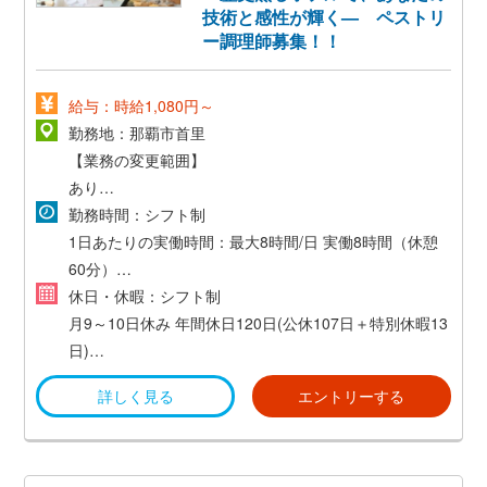
技術と感性が輝く— ペストリ
ー調理師募集！！
給与：時給1,080円～
勤務地：那覇市首里
【業務の変更範囲】
あり
勤務時間：シフト制
【勤務地の変更範囲】
1日あたりの実働時間：最大8時間/日
実働8時間（休憩
あり
60分）
※国内他プロパティに異動する可能性あり
〈～勤務例～〉
休日・休暇：シフト制
（1）6：00～15：00
月9～10日休み
年間休日120日(公休107日＋特別休暇13
受動喫煙：対策済み（屋内禁煙）
（2）8：00～17：00
日)
（3）11：00～20：00
年次有給休暇((法定通り付与)
詳しく見る
エントリーする
各種特別休暇
・慶弔休暇
・産前産後休暇
・育児休暇