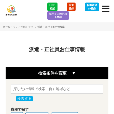
LINE
派遣
転職希望
相談
登録
の登録
採用をご検討の
企業様
オール・フォア沖縄トップ
>
派遣・正社員お仕事情報
派遣・正社員お仕事情報
検索条件を変更
検索する
職種で探す