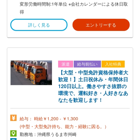
◎正社員登用後の待遇◎
変形労働時間制:1年単位
※会社カレンダーによる休日取
雇用形態：正社員
得
給 与：月給175,000円～300,000円
詳しく見る
エントリーする
※皆様の経験等を考慮し優遇。年齢等に応じて決定。
派遣
給与前払い
入社特典
【大型・中型免許資格保持者大
歓迎！】土日祝休み・年間休日
120日以上。働きやすさ抜群の
環境で、運転好き・人好きなあ
なたを歓迎します！
給与： 時給￥1,200 - ￥1,300
(中型・大型免許持ち、能力・経験に因る。）
勤務地：沖縄県うるま市州崎