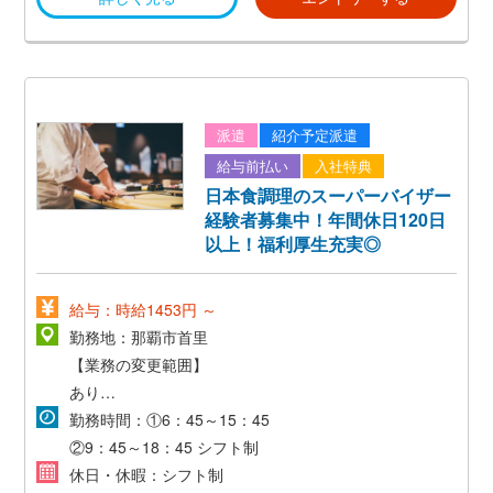
各種特別休暇
・慶弔休暇
・産前産後休暇
・育児休暇
・育児時短勤務
派遣
紹介予定派遣
・子の看護休暇
給与前払い
入社特典
・傷病休暇
日本食調理のスーパーバイザー
・介護休暇 等
経験者募集中！年間休日120日
以上！福利厚生充実◎
給与：時給1453円 ～
勤務地：那覇市首里
【業務の変更範囲】
あり
勤務時間：①6：45～15：45
【勤務地の変更範囲】
②9：45～18：45
シフト制
あり
休日・休暇：シフト制