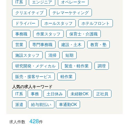
IT系
エンジニア
オペレーター
クリエイティブ
テレマーケティング
ドライバー
ホールスタッフ
ホテルフロント
事務職
作業スタッフ
保育士・介護職
営業
専門事務職
建設・土木
教育・塾
施設スタッフ
清掃
短期
研究開発・メディカル
製造・軽作業
調理
販売・接客サービス
軽作業
人気の求人キーワード
IT系
事務
土日休み
未経験OK
正社員
派遣
給与前払い
車通勤OK
428
求人件数
件