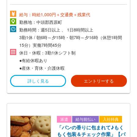
給与：時給1,000円＋交通費＋残業代
勤務地：中頭郡西原町
勤務時間：週5日以上 、 1日8時間以上
3勤1休 / 朝6時～夕15時・朝7時～夕16時（休憩1時間
15分）実働7時間45分
休日・休暇：3勤1休シフト制
●有給休暇あり
●産休・育休・介護休暇
詳しく見る
エントリーする
派遣
給与前払い
入社特典
「パンの香りに包まれて♪もく
もく包装＆チェック作業」【パ