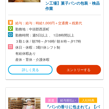
ン工場】菓子パンの包装・検品
作業
給与：給与：時給1,000円＋交通費＋残業代
勤務地：中頭郡西原町
勤務時間：週5日以上 、 1日8時間以上
３勤１休 / 朝7時～夕16時/ 朝８時～夕17時
休日・休暇：3勤1休シフト制
有給休暇あり
産休・育休・介護休暇
詳しく見る
エントリーする
派遣
給与前払い
入社特典
『パンの香りに包まれて』【パ