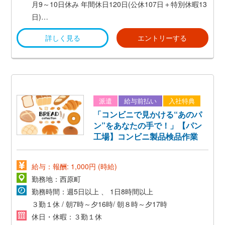
※国内他プロパティに異動する可能性あり
月9～10日休み
年間休日120日(公休107日＋特別休暇13
日)
受動喫煙：対策済み（屋内禁煙）
年次有給休暇((法定通り付与)
詳しく見る
エントリーする
各種特別休暇
・慶弔休暇
・産前産後休暇
・育児休暇
・育児時短勤務
派遣
給与前払い
入社特典
・子の看護休暇
「コンビニで見かける“あのパ
・傷病休暇
ン”をあなたの手で！」【パン
・介護休暇 等
工場】コンビニ製品検品作業
給与：報酬: 1,000円 (時給)
勤務地：西原町
勤務時間：週5日以上 、 1日8時間以上
３勤１休 / 朝7時～夕16時/ 朝８時～夕17時
休日・休暇：３勤１休