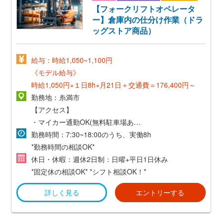
【フォークリフトオペレータ
ー】倉庫内の仕分け作業（ドラ
ッグストア商品）
給与：時給1,050~1,100円
《モデル給与》
時給1,050円×１日8h×月21日＋交通費＝176,400円～
勤務地：糸満市
【アクセス】
・マイカー通勤OK(無料駐車場あり)
・交通費支給(規定あり)
勤務時間：7:30~18:00のうち、実働8h
*勤務時間の相談OK*
休日・休暇：週休2日制：日曜+平日1日休み
*固定休の相談OK*
*シフト相談OK！*
詳しく見る
エントリーする