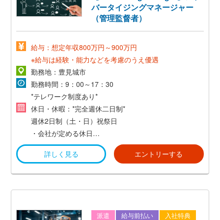
バータイジングマネージャー
（管理監督者）
給与：想定年収800万円～900万円
※給与は経験・能力などを考慮のうえ優遇
勤務地：豊見城市
勤務時間：9：00～17：30
*テレワーク制度あり*
休日・休暇：*完全週休二日制*
週休2日制（土・日）祝祭日
・会社が定める休日
・年次有給休暇 ほか
詳しく見る
エントリーする
派遣
給与前払い
入社特典