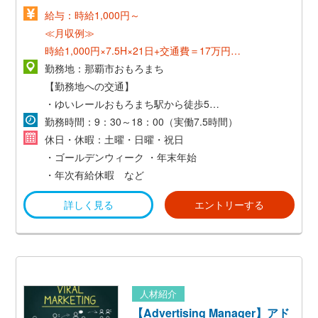
給与：時給1,000円～
≪月収例≫
時給1,000円×7.5H×21日+交通費＝17万円～
*交通費支給（当社規定有）*
勤務地：那覇市おもろまち
【勤務地への交通】
・ゆいレールおもろまち駅から徒歩5分
・通勤交通費支給（当社規定有）
勤務時間：9：30～18：00（実働7.5時間）
休日・休暇：土曜・日曜・祝日
・ゴールデンウィーク
・年末年始
・年次有給休暇 など
詳しく見る
エントリーする
人材紹介
【Advertising Manager】アド