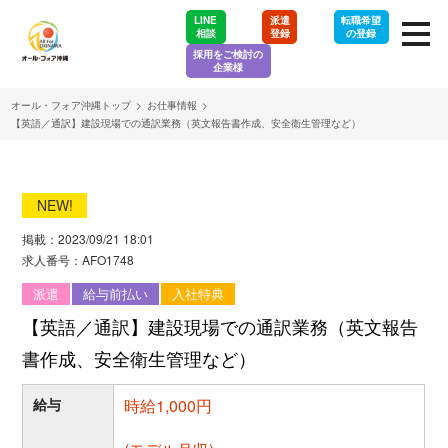
LINE
派遣
転職希望
相談
登録
の登録
採用をご検討の
企業様
オール・フォア沖縄トップ
>
お仕事情報
>
【英語／通訳】建設現場での通訳業務（英文報告書作成、安全衛生管理など）
NEW!
掲載：2023/09/21 18:01
求人番号：AFO1748
派遣
給与前払い
入社特典
【英語／通訳】建設現場での通訳業務（英文報告
書作成、安全衛生管理など）
給与
時給1,000円