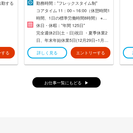
出勤する
固定残業代:20時間に対し135,000円(年
メンバーがベストパフォーマンスを発
勤務時間：*フレックスタイム制*
収1,200万円の場合)～200,000円を含
揮できる最適な環境でお仕事に取り組
コアタイム 11：00～16:00（休憩時間1
む/月(年収1,800万円の場合)時間超過分
んでいただけます *
時間、1日の標準労働時間8時間）
※例
については別途支給いたします。
勤務は基本リモートまたは各オフィス
1：8：00～17：00（実働8時間）
休日・休暇：*年間 125日*
へ出社。
※例2：9：00～18：00（実働8時間）
完全週休2日(土・日)祝日
・夏季休業2
*試用期間：有り(期間中の給与・待遇の
*交通費支給(会社規定に基づく) *
※例3：10：00～19：00（実働8時間）
日、年末年始休業5日(12月29日~1月3
差異はありません) *
日)
ーする
詳しく見る
エントリーする
※給与は年俸制(分割回数12回)
*参画するプロジェクトによって異なる
・美容健康休暇
場合があります*
・リフレッシュ休暇
*残業は基本的にございません！*
・その他(有給休暇 / 慶弔休暇 / 出産育
児 等)
お仕事一覧にもどる
*有給休暇の半休 可 *
*連続休暇取得 可*
*クライアント企業でのプロジェクト参
画時はクライアント企業の指示に準じ
ていただきます*