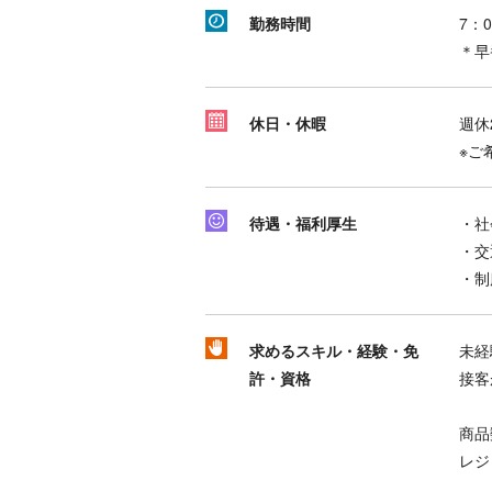
勤務時間
7：
＊早
休日・休暇
週休
※ご
待遇・福利厚生
・社
・交
・制
求めるスキル・経験・免
未経
許・資格
接客
商品
レジ