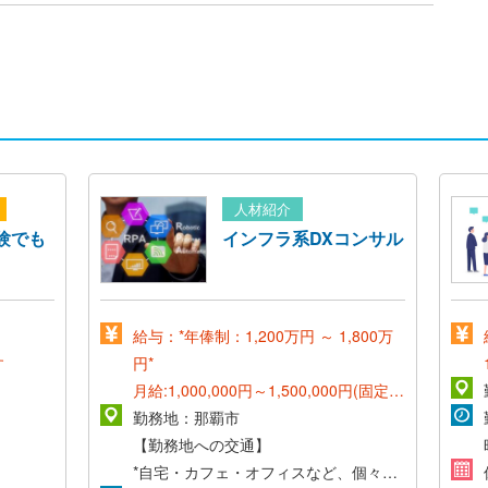
人材紹介
験でも
インフラ系DXコンサル
給与：*年俸制：1,200万円 ～ 1,800万
す
円*
月給:1,000,000円～1,500,000円(固定残
業手当含む)
勤務地：那覇市
基本給:865,000～
1,300,000円
【勤務地への交通】
*自宅・カフェ・オフィスなど、個々の