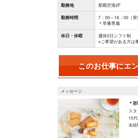
勤務地
那覇空港2F
勤務時間
7：00～16：00（
＊早番専属
休日・休暇
週休2日シフト制
※ご希望がある方は
このお仕事にエ
メッセージ
＊那
スタ
10
未経