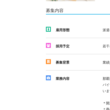
募集内容
雇用形態
派遣
採用予定
若干
募集背景
業績
業務内容
那覇
パイ
いま
＊開
＊商