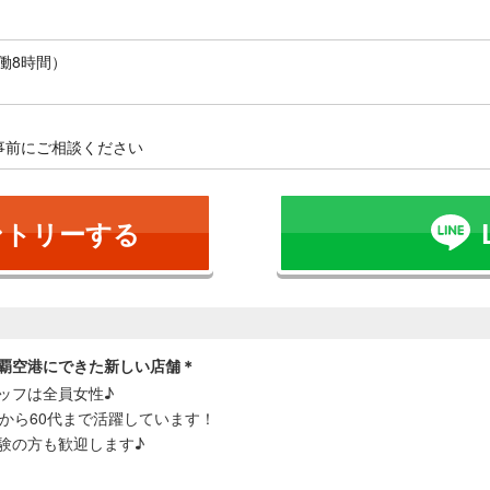
実働8時間）
事前にご相談ください
ントリーする
覇空港にできた新しい店舗＊
ッフは全員女性♪
代から60代まで活躍しています！
験の方も歓迎します♪