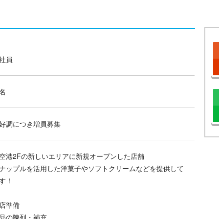
社員
名
好調につき増員募集
空港2Fの新しいエリアに新規オープンした店舗
ナップルを活用した洋菓子やソフトクリームなどを提供して
す！
店準備
品の陳列・補充