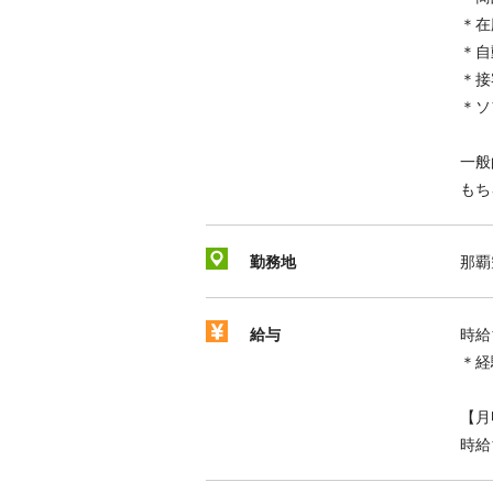
＊在
＊自
＊接
＊ソ
一般
もち
勤務地
那覇
給与
時給
＊経
【月
時給