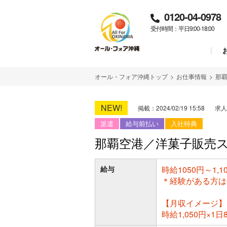
0120-04-0978
受付時間：平日9:00-18:00
オール・フォア沖縄トップ
>
お仕事情報
>
那
NEW!
掲載：2024/02/19 15:58
求人
派遣
給与前払い
入社特典
那覇空港／洋菓子販売
給与
時給1050円～1,1
＊経験がある方は
【月収イメージ】
時給1,050円×1日