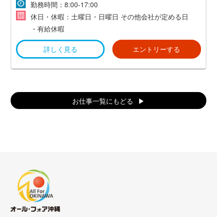
* 英検１級またはＴＯＥＩＣ９００点以上で語学手当支
・マイカー通勤可(無料駐車場あり)
勤務時間：8:00‐17:00
給１０，０００円／月 *
休日・休暇：土曜日・日曜日 その他会社が定める日
・有給休暇
時給1,000円～1,100円
詳しく見る
エントリーする
(モデル月収)
時給1,000円×8時間×22日+交通費 =180,000円～
お仕事一覧にもどる