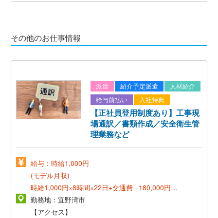
その他のお仕事情報
派遣
紹介予定派遣
人材紹介
給与前払い
入社特典
【正社員登用制度あり】工事現
場通訳／書類作成／安全衛生管
理業務など
給与：時給1,000円
(モデル月収)
時給1,000円×8時間×22日+交通費 =180,000円～
勤務地：宜野湾市
《正社員登用後》
【アクセス】