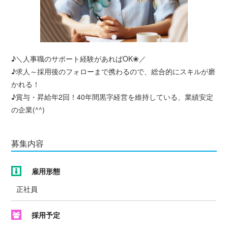
♪＼人事職のサポート経験があればOK❀／
♪求人～採用後のフォローまで携わるので、総合的にスキルが磨
かれる！
♪賞与・昇給年2回！40年間黒字経営を維持している、業績安定
の企業(^^)
募集内容
雇用形態
正社員
採用予定