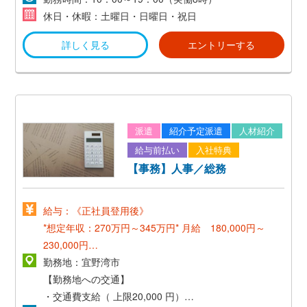
休日・休暇：土曜日・日曜日・祝日
詳しく見る
エントリーする
派遣
紹介予定派遣
人材紹介
給与前払い
入社特典
【事務】人事／総務
給与：《正社員登用後》
*想定年収：270万円～345万円*
月給 180,000円～
230,000円
勤務地：宜野湾市
*賞与年2回（3ヶ月分）*
【勤務地への交通】
*昇給年1回*
・交通費支給（ 上限20,000 円）