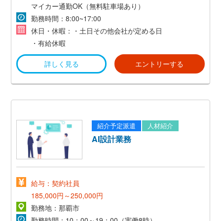
月収18万～23万円！
マイカー通勤OK（無料駐車場あり）
【想定年収 270万円～345万円】
勤務時間：8:00~17:00
*賞与あり（年2回／3ヵ月分）
休日・休暇：・土日その他会社が定める日
*昇給あり（年1回）
・有給休暇
詳しく見る
エントリーする
紹介予定派遣
人材紹介
AI設計業務
給与：契約社員
185,000円～250,000円
勤務地：那覇市
勤務時間：10：00～19：00（実働8時）