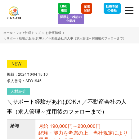
LINE
派遣
転職希望
相談
登録
の登録
採用をご検討の
企業様
オール・フォア沖縄トップ
>
お仕事情報
>
＼サポート経験があればOK♬／不動産会社の人事（求人管理～採用後のフォローまで）
NEW!
掲載：2024/10/04 15:10
求人番号：AFO1945
人材紹介
＼サポート経験があればOK♬／不動産会社の人
事（求人管理～採用後のフォローまで）
給与
月給 190,000円～230,000円
経験・能力を考慮の上、当社規定により