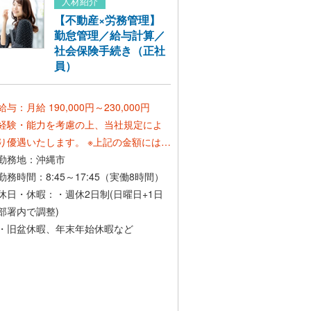
人材紹介
【不動産×労務管理】
勤怠管理／給与計算／
社会保険手続き（正社
員）
給与：月給 190,000円～230,000円
経験・能力を考慮の上、当社規定によ
り優遇いたします。
※上記の金額にはみ
なし残業代20,000円（13～16時間分）
勤務地：沖縄市
が含まれます。
勤務時間：8:45～17:45（実働8時間）
残業の有無に関わらずお支払いし、超
休日・休暇：・週休2日制(日曜日+1日
過した場合は別途支給いたします。
部署内で調整)
・旧盆休暇、年末年始休暇など
*賞与：年2回 (夏季・冬季:会社の業績、
人事評価制度による)*
*昇給：年2回(会社の業績、人事評価制
度による)*