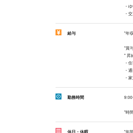
・ゆ
・交
給与
*年収
*賞
* 
・住
・通
・家
勤務時間
9:0
*時
休日・休暇
*年