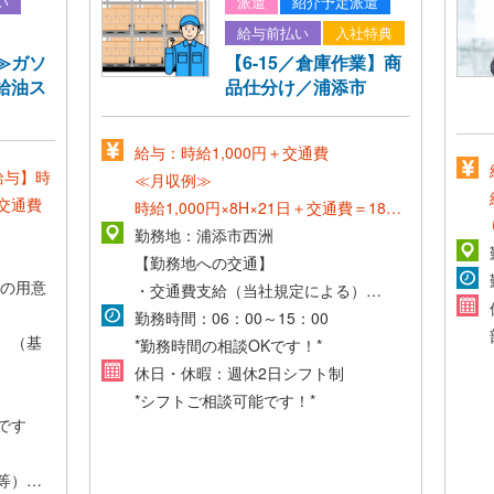
い
派遣
紹介予定派遣
給与前払い
入社特典
≫ガソ
【6-15／倉庫作業】商
給油ス
品仕分け／浦添市
給与：時給1,000円＋交通費
給与】時
≪月収例≫
＋交通費
時給1,000円×8H×21日＋交通費＝18万
円～
勤務地：浦添市西洲
【勤務地への交通】
の用意
・交通費支給（当社規定による）
・マイカー通勤可（無料駐車場あり）
勤務時間：06：00～15：00
0 （基
*勤務時間の相談OKです！*
休日・休暇：週休2日シフト制
*シフトご相談可能です！*
帯があ
です
等）の