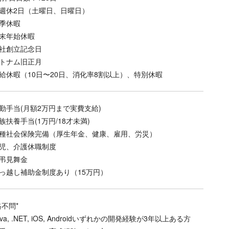
週休2日（土曜日、日曜日）
季休暇
末年始休暇
社創立記念日
トナム旧正月
給休暇（10日〜20日、消化率8割以上）、特別休暇
勤手当(月額2万円まで実費支給)
族扶養手当(1万円/18才未満)
種社会保険完備（厚生年金、健康、雇用、労災）
児、介護休職制度
弔見舞金
っ越し補助金制度あり（15万円）
格不問*
va, .NET, iOS, Androidいずれかの開発経験が3年以上ある方