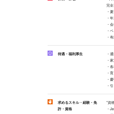
完全
・夏
・年
・会
・ベ
・有
待遇・福利厚生
・通
・家
・各
・育
・慶
・引
求めるスキル・経験・免
*資
許・資格
・Ja