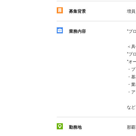
募集背景
増員
業務内容
*プ
＜具
*プ
*オ
・プ
・基
・業
・ア
など
勤務地
那覇