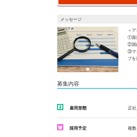
メッセージ
＜ア
①面
②国
③マ
プを
募集内容
雇用形態
正社
採用予定
複数