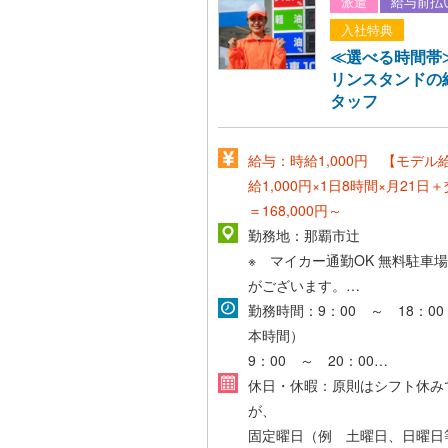
派遣
給与前払
入社特典
≪選べる時間帯
リンスタンドの
タッフ
給与：時給1,000円 【モデル
給1,000円×1日8時間×月21日
＝168,000円～
勤務地：那覇市辻
※ マイカー通勤OK
無料駐車場
がございます。
≪同条件にて募集有≫
勤務時間：9：00 ～ 18：0
■ 那覇市古波蔵
本時間）
■ 北谷町美浜
9：00 ～ 20：00
上記時間帯で、働きやすい時間
休日・休暇：原則はシフト休み
ればご相談ください。
が、
固定曜日（例 土曜日、日曜日