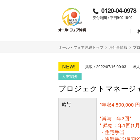
0120-04-0978
受付時間：平日9:00-18:00
オール・フォア沖縄トップ
>
お仕事情報
>
プ
NEW!
掲載：2022/07/16 00:03
求人
人材紹介
プロジェクトマネージ
給与
*年収4,800,000 円 
*賞与：年2回*
* 昇給：年1回(1
・住宅手当
・通勤手当(月額