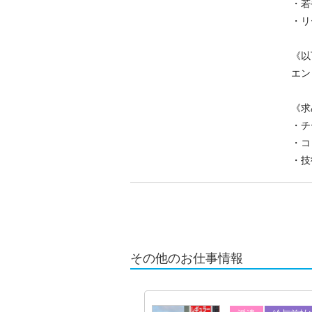
・若
・リ
《以
エン
《求
・チ
・コ
・技
その他のお仕事情報