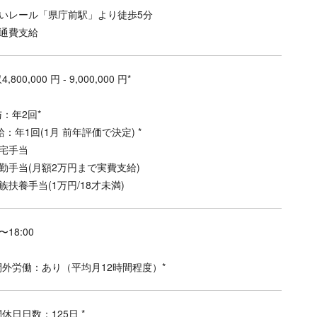
いレール「県庁前駅」より徒歩5分
通費支給
4,800,000 円 - 9,000,000 円*
与：年2回*
昇給：年1回(1月 前年評価で決定) *
宅手当
勤手当(月額2万円まで実費支給)
族扶養手当(1万円/18才未満)
0〜18:00
間外労働：あり（平均月12時間程度）*
間休日日数：125日 *