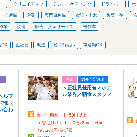
ー
クリエイティブ
テレマーケティング
ドライバー
ホ
・介護職
営業
専門事務職
建設・土木
教育・塾
作業
調理
販売・接客サービス
軽作業
OK
正社員
派遣
給与前払い
車通勤OK
い
派遣
紹介予定派遣
＜正社員登用有＞ホテ
ル業界／朝食スタッフ
ヘルプ
室で働く
い合わ
給与：時給 1,150円以上
＜想定月収＞
1,150円×8h×21日＝
193,200円+交通費