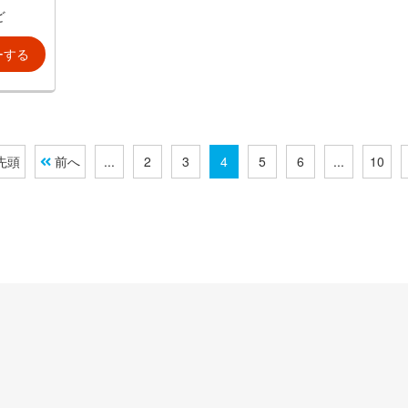
ど
ーする
 先頭
前へ
...
2
3
4
5
6
...
10