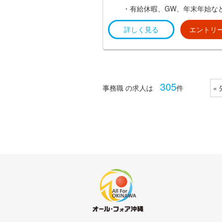
・有給休暇、GW、年末年始な
詳しく見る
エントリ
305
«
事務職 の求人は
件