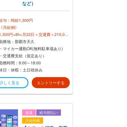
など）
給与：時給1,300円
《月給例》
1,300円×8h×月22日＋交通費＝210,000
円～
勤務地：那覇市天久
・マイカー通勤OK(無料駐車場あり)
・交通費支給（規定あり）
勤務時間：9:00～18:00
休日・休暇：土日祝休み
詳しく見る
エントリーする
派遣
給与前払い
入社特典