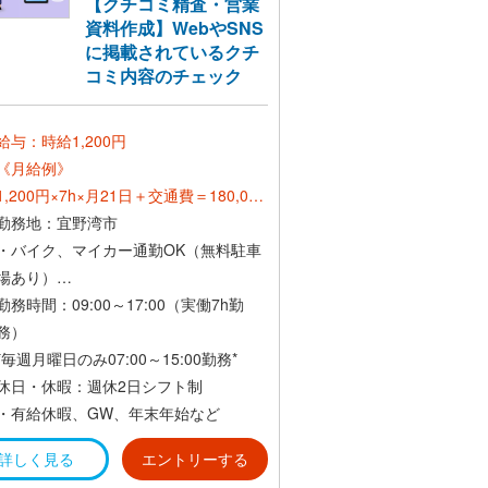
【クチコミ精査・営業
資料作成】WebやSNS
に掲載されているクチ
コミ内容のチェック
給与：時給1,200円
《月給例》
1,200円×7h×月21日＋交通費＝180,000
円～
勤務地：宜野湾市
・バイク、マイカー通勤OK（無料駐車
《正社員登用後》
場あり）
*想定年収300万～*
・交通費支給(社内規定あり)
勤務時間：09:00～17:00（実働7h勤
務）
*毎週月曜日のみ07:00～15:00勤務*
休日・休暇：週休2日シフト制
・有給休暇、GW、年末年始など
詳しく見る
エントリーする