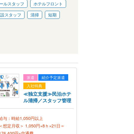
ールスタッフ
ホテルフロント
施設スタッフ
清掃
短期
派遣
紹介予定派遣
入社特典
≪独立支援≫民泊ホテ
ル清掃／スタッフ管理
給与：時給1,050円以上
＜想定月収＞
1,050円×8ｈ×21日＝
176,400円+交通費