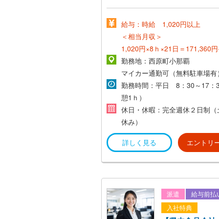
給与：時給 1,020円以上
＜相当月収＞
1,020円×8ｈ×21日＝171,36
勤務地：西原町小那覇
マイカー通勤可（無料駐車場有
勤務時間：平日 8：30～17：
憩1ｈ）
休日・休暇：完全週休２日制（
休み）
詳しく見る
エントリ
派遣
給与前払
入社特典