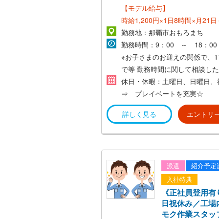
【モデル給与】
時給1,200円×1日8時間×月21
費＝201,600円～
勤務地：那覇市おもろまち
勤務時間：9：00 ～ 18：00
※お子さまのお迎えの関係で、17
で等
勤務時間に関して相談した
もお気軽にご連絡ください！
休日・休暇：土曜日、日曜日
⇒ プレイベートを充実☆
詳しく見る
エントリ
派遣
紹介予定
入社特典
《正社員登用有
日祝休み／工場
モク作業スタッ