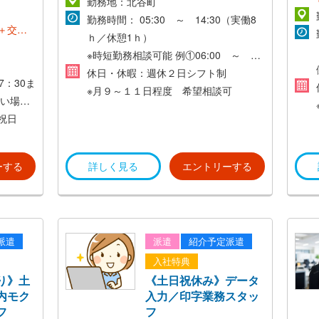
勤務地：北谷町
勤務時間： 05:30 ～ 14:30（実働8
日＋交通
ｈ／休憩1ｈ）
※時短勤務相談可能
例①06:00 ～
11:30
休日・休暇：週休２日シフト制
：30ま
例②07:00 ～ 12:30
※月９～１１日程度 希望相談可
い場合
、祝日
ーする
詳しく見る
エントリーする
派遣
派遣
紹介予定派遣
入社特典
り》土
《土日祝休み》データ
内モク
入力／印字業務スタッ
フ
フ