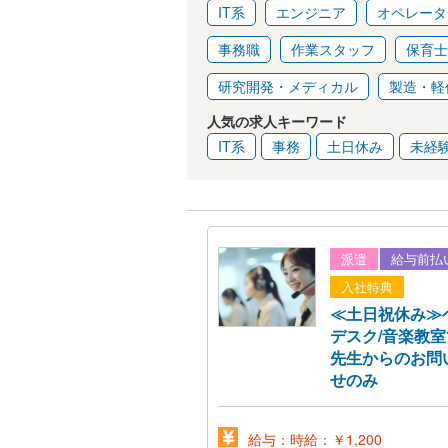
IT系
エンジニア
オペレータ
事務職
作業スタッフ
保育士
研究開発・メディカル
製造・軽
人気の求人キーワード
IT系
事務
土日休み
未経験
派遣
給与前払
入社特典
≪土日祝休み≫
デスク/音楽教
先生からのお問
せのみ
給与：時給：￥1,200