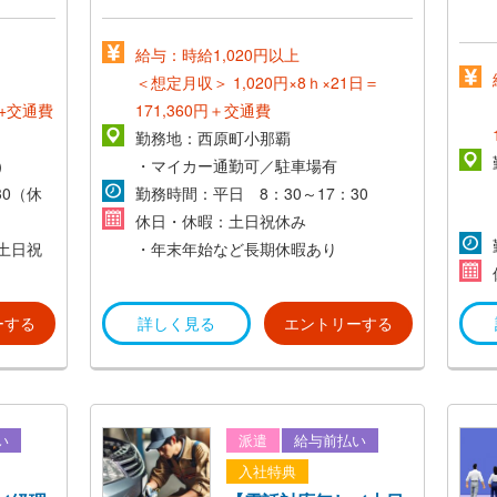
給与：時給1,020円以上
＜想定月収＞
1,020円×8ｈ×21日＝
0円+交通費
171,360円＋交通費
勤務地：西原町小那覇
）
・マイカー通勤可／駐車場有
30（休
勤務時間：平日 8：30～17：30
休日・休暇：土日祝休み
土日祝
・年末年始など長期休暇あり
ーする
詳しく見る
エントリーする
い
派遣
給与前払い
入社特典