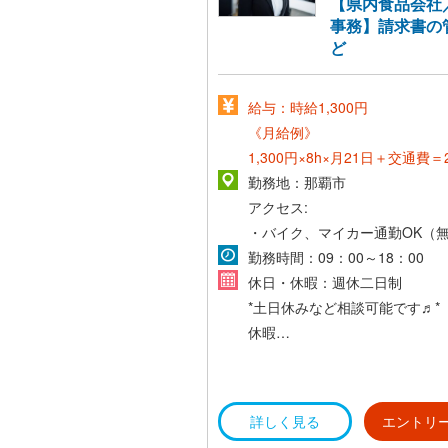
【県内食品会社
事務】請求書の
ど
給与：時給1,300円
《月給例》
1,300円×8h×月21日＋交通費＝2
円～
勤務地：那覇市
アクセス:
・バイク、マイカー通勤OK（
場あり）
勤務時間：09：00～18：00
・交通費支給(社内規定あり)
休日・休暇：週休二日制
*土日休みなど相談可能です♬*
休暇
・年末年始休暇
・有給休暇
詳しく見る
エントリ