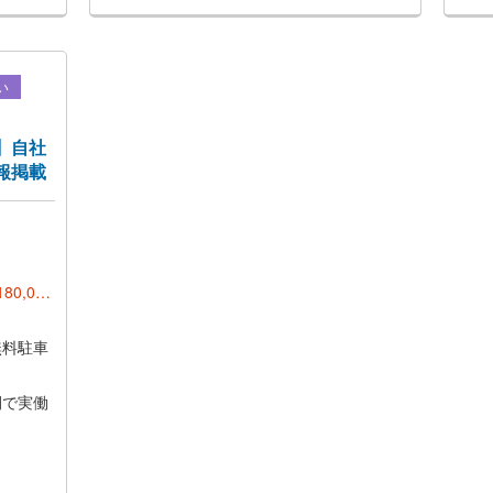
い
】自社
報掲載
80,000
無料駐車
の間で実働