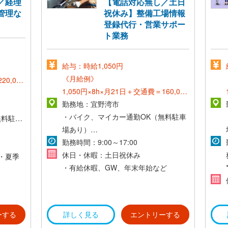
／経理
【電話対応無し／土日
管理な
祝休み】整備工場情報
登録代行・営業サポー
ト業務
給与：時給1,050円
《月給例》
20,000
1,050円×8h×月21日＋交通費＝160,000
円～
勤務地：宜野湾市
・バイク、マイカー通勤OK（無料駐車
無料駐車
《正社員登用後》
場あり）
*想定年収300万～*
・交通費支給(社内規定あり)
勤務時間：9:00～17:00
休日・休暇：土日祝休み
・夏季
・有給休暇、GW、年末年始など
ーする
詳しく見る
エントリーする