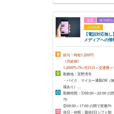
派遣
給与前払
入社特典
【電話対応無し
メディアへの情
給与：時給1,200円
《月給例》
1,200円×7h×月21日＋交通費＝1
円～
勤務地：宜野湾市
・バイク、マイカー通勤OK（
《正社員登用後》
場あり）
*想定年収300万～*
・交通費支給(社内規定あり)
勤務時間：①09:00～22:00 
7h
②09:00～17:00 の間で実働7h
休日・休暇：週休2日シフト制