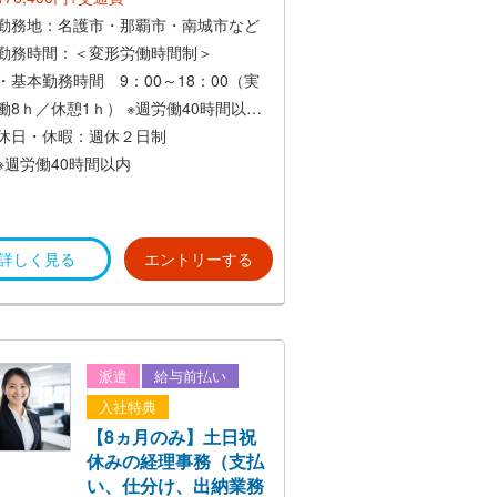
勤務地：名護市・那覇市・南城市など
勤務時間：＜変形労働時間制＞
・基本勤務時間 9：00～18：00（実
働8ｈ／休憩1ｈ）
※週労働40時間以内
休日・休暇：週休２日制
※週労働40時間以内
詳しく見る
エントリーする
派遣
給与前払い
入社特典
【8ヵ月のみ】土日祝
休みの経理事務（支払
い、仕分け、出納業務