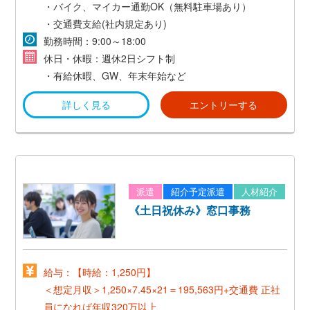
《正社員登用後》
・バイク、マイカー通勤OK（無料駐車場あり）
*想定年収300万～*
・交通費支給(社内規定あり)
勤務時間：9:00～18:00
休日・休暇：週休2日シフト制
・有給休暇、GW、年末年始など
詳しく見る
エントリーする
派遣
紹介予定派遣
人材紹介
《土日祝休み》窓口事務
給与：【時給：1,250円】
＜想定月収＞1,250×7.45×21＝195,563円+交通費
正社
員になれば年収320万以上