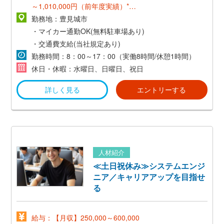
～1,010,000円（前年度実績）*
勤務地：豊見城市
【研修期間】
・マイカー通勤OK(無料駐車場あり)
時給：1,100円
・交通費支給(当社規定あり)
勤務時間：8：00～17：00（実働8時間/休憩1時間）
《月給例》
休日・休暇：水曜日、日曜日、祝日
1,100円×8h×月21日＋交通費＝190,000円～
詳しく見る
エントリーする
人材紹介
≪土日祝休み≫システムエンジ
ニア／キャリアアップを目指せ
る
給与：【月収】250,000～600,000