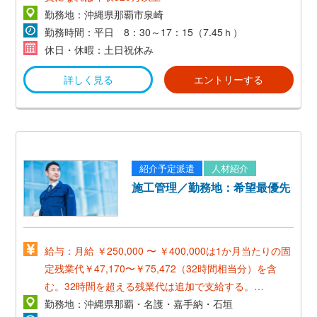
勤務地：沖縄県那覇市泉崎
勤務時間：平日 8：30～17：15（7.45ｈ）
休日・休暇：土日祝休み
詳しく見る
エントリーする
紹介予定派遣
人材紹介
施工管理／勤務地：希望最優先
給与：月給 ￥250,000 〜 ￥400,000は1か月当たりの固
定残業代￥47,170〜￥75,472（32時間相当分）を含
む。32時間を超える残業代は追加で支給する。
＜想定年収＞
勤務地：沖縄県那覇・名護・嘉手納・石垣