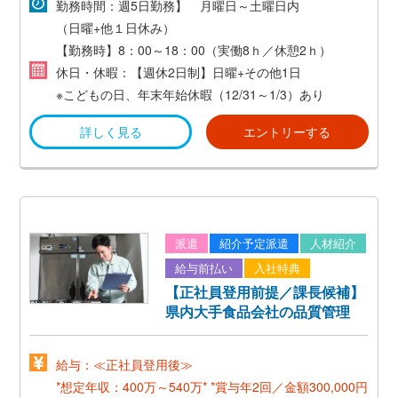
3,800,000円以上
勤務時間：週5日勤務】 月曜日～土曜日内
（日曜+他１日休み）
【勤務時】8：00～18：00（実働8ｈ／休憩2ｈ）
休日・休暇：【週休2日制】日曜+その他1日
※こどもの日、年末年始休暇（12/31～1/3）あり
詳しく見る
エントリーする
派遣
紹介予定派遣
人材紹介
給与前払い
入社特典
【正社員登用前提／課長候補】
県内大手食品会社の品質管理
給与：≪正社員登用後≫
*想定年収：400万～540万*
*賞与年2回／金額300,000円