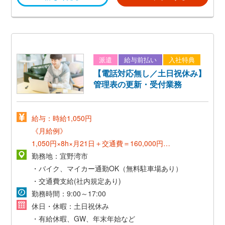
派遣
給与前払い
入社特典
【電話対応無し／土日祝休み】
管理表の更新・受付業務
給与：時給1,050円
《月給例》
1,050円×8h×月21日＋交通費＝160,000円～
勤務地：宜野湾市
《正社員登用後》
・バイク、マイカー通勤OK（無料駐車場あり）
*想定年収300万～*
・交通費支給(社内規定あり)
勤務時間：9:00～17:00
休日・休暇：土日祝休み
・有給休暇、GW、年末年始など