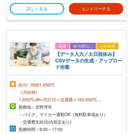
詳しく見る
エントリーする
派遣
給与前払い
入社特典
【データ入力／土日祝休み】
CSVデータの生成・アップロー
ド作業
給与：時給1,050円
《月給例》
1,050円×8h×月21日＋交通費＝160,000円～
勤務地：宜野湾市
《正社員登用後》
・バイク、マイカー通勤OK（無料駐車場あり）
*想定年収300万～*
・交通費支給(社内規定あり)
勤務時間：9:00～17:00