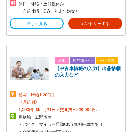
休日・休暇：土日祝休み
・有給休暇、GW、年末年始など
詳しく見る
エントリーする
派遣
給与前払い
入社特典
【中古車情報の入力】出品情報
の入力など
給与：時給1,200円
《月給例》
1,200円×8h×月21日＋交通費＝220,000円～
勤務地：宜野湾市
《正社員登用後》
・バイク、マイカー通勤OK（無料駐車場あり）
*想定年収300万～*
・交通費支給(社内規定あり)