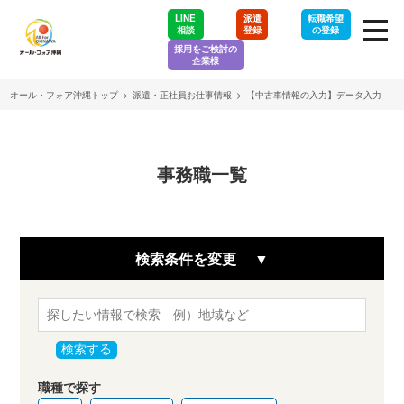
LINE
派遣
転職希望
相談
登録
の登録
採用をご検討の
企業様
オール・フォア沖縄トップ
>
派遣・正社員お仕事情報
>
【中古車情報の入力】データ入力
事務職一覧
検索条件を変更
検索する
職種で探す