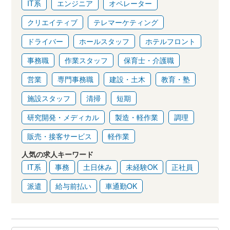
IT系
エンジニア
オペレーター
クリエイティブ
テレマーケティング
ドライバー
ホールスタッフ
ホテルフロント
事務職
作業スタッフ
保育士・介護職
営業
専門事務職
建設・土木
教育・塾
施設スタッフ
清掃
短期
研究開発・メディカル
製造・軽作業
調理
販売・接客サービス
軽作業
人気の求人キーワード
IT系
事務
土日休み
未経験OK
正社員
派遣
給与前払い
車通勤OK