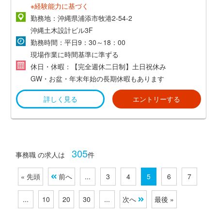
※経験能力に基づく
勤務地：沖縄県浦添市牧港2-54-2
沖縄土木設計ビル3F
勤務時間：平日9：30～18：00
現場作業に時間基準に準ずる
休日・休暇：【完全週休二日制】土日祝休み
GW・お盆・年末年始の長期休暇もあります
詳しく見る
エントリーする
305
事務職 の求人は
件
« 先頭
前へ
...
3
4
5
6
7
...
10
20
30
...
次へ
最後 »