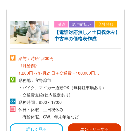
派遣
給与前払い
入社特典
【電話対応無し／土日祝休み】
中古車の価格表作成
給与：時給1,200円
《月給例》
1,200円×7h×月21日＋交通費＝180,000円～
勤務地：宜野湾市
《正社員登用後》
・バイク、マイカー通勤OK（無料駐車場あり）
*想定年収300万～*
・交通費支給(社内規定あり)
勤務時間：9:00～17:00
休日・休暇：土日祝休み
・有給休暇、GW、年末年始など
詳しく見る
エントリーする