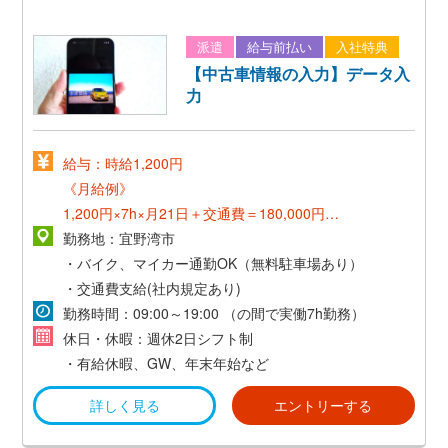
派遣
給与前払い
入社特典
【中古車情報の入力】データ入
力
給与：時給1,200円
《月給例》
1,200円×7h×月21日＋交通費＝180,000円～
勤務地：宜野湾市
《正社員登用後》
・バイク、マイカー通勤OK（無料駐車場あり）
*想定年収300万～*
・交通費支給(社内規定あり)
勤務時間：09:00～19:00 （の間で実働7h勤務）
休日・休暇：週休2日シフト制
・有給休暇、GW、年末年始など
詳しく見る
エントリーする